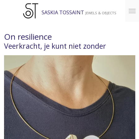
Ga
SASKIA TOSSAINT
JEWELS & OBJECTS
direct
naar
de
On resilience
hoofdinhoud
Veerkracht, je kunt niet zonder