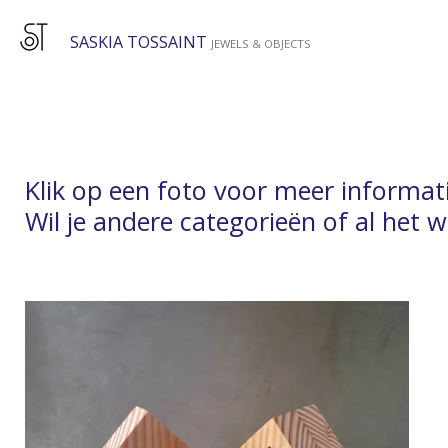
Ga
SASKIA TOSSAINT
direct
JEWELS & OBJECTS
naar
de
hoofdinhoud
Klik op een foto voor meer informati
Wil je andere categorieën of al het