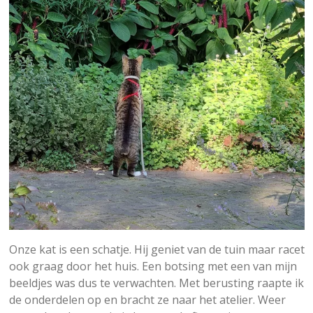
Onze kat is een schatje. Hij geniet van de tuin maar racet
ook graag door het huis. Een botsing met een van mijn
beeldjes was dus te verwachten. Met berusting raapte ik
de onderdelen op en bracht ze naar het atelier. Weer