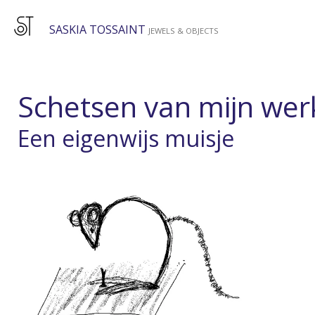
Ga
SASKIA TOSSAINT
direct
JEWELS & OBJECTS
naar
de
hoofdinhoud
Schetsen van mijn wer
Een eigenwijs muisje