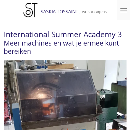
Ga
SASKIA TOSSAINT
JEWELS & OBJECTS
direct
naar
de
International Summer Academy 3
hoofdinhoud
Meer machines en wat je ermee kunt
bereiken