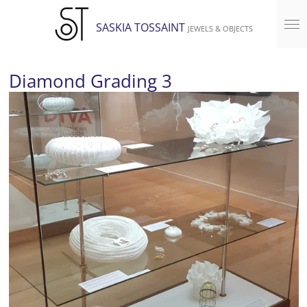
Ga
SASKIA TOSSAINT
JEWELS & OBJECTS
direct
naar
de
Diamond Grading 3
hoofdinhoud