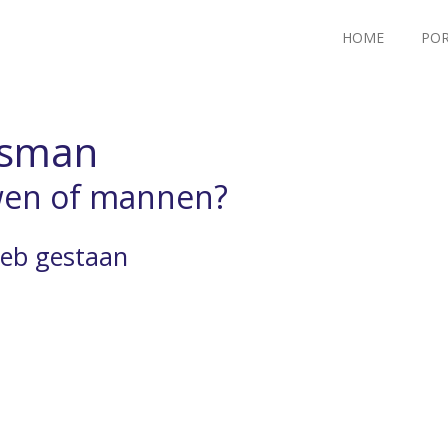
HOME
POR
nsman
uwen of mannen?
 heb gestaan