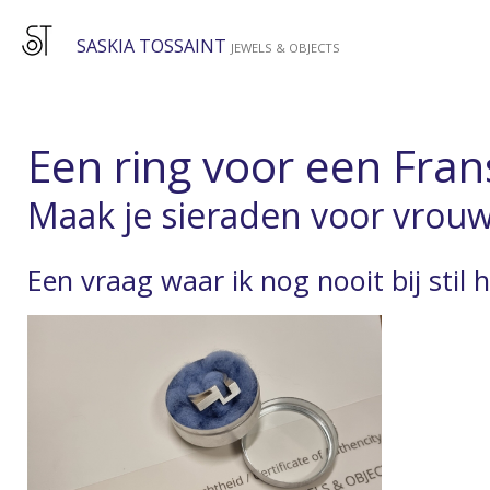
Ga
SASKIA TOSSAINT
direct
JEWELS & OBJECTS
naar
de
hoofdinhoud
Een ring voor een Fra
Maak je sieraden voor vro
Een vraag waar ik nog nooit bij stil