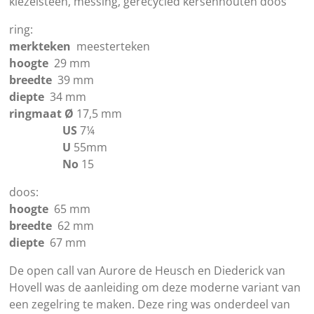
kiezelsteen, messing, gerecycled kersenhouten doos
ring:
merkteken
meesterteken
hoogte
29 mm
breedte
39 mm
diepte
34 mm
ringmaat
Ø
17,5 mm
US
7¼
U
55mm
No
15
doos:
hoogte
65 mm
breedte
62 mm
diepte
67 mm
De open call van Aurore de Heusch en Diederick van
Hovell was de aanleiding om deze moderne variant van
een zegelring te maken. Deze ring was onderdeel van