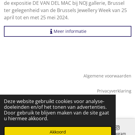
de expositie DE VAN DEL MAC bij NOJ gallerie, Brussel
ter gelegenheid van de Brussels Jewellery Week van 25
april tot en met 25 mei 2024.
Meer informatie
Algemene voorwaarden
Privacyverklaring
© 2026 Saskia Tossaint Maastricht
Deze website gebruikt cookies voor analyse-
doeleinden en/of het tonen van advertenties.
Door gebruik te blijven maken van de site gaat
u hiermee akkoord.
Akkoord
E-mailadres
Telefoonnummer
Kaart
Instagram