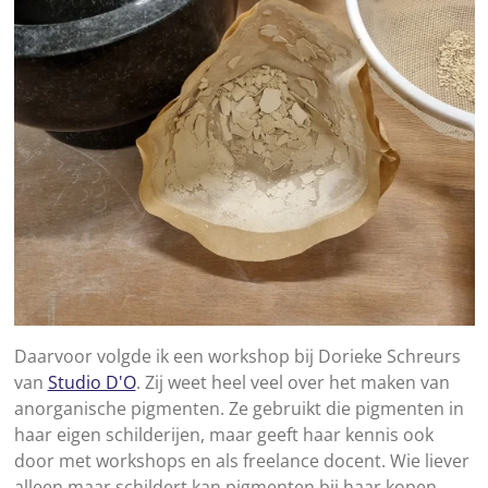
Daarvoor volgde ik een workshop bij Dorieke Schreurs
van
Studio D'O
. Zij weet heel veel over het maken van
anorganische pigmenten. Ze gebruikt die pigmenten in
haar eigen schilderijen, maar geeft haar kennis ook
door met workshops en als freelance docent. Wie liever
alleen maar schildert kan pigmenten bij haar kopen.