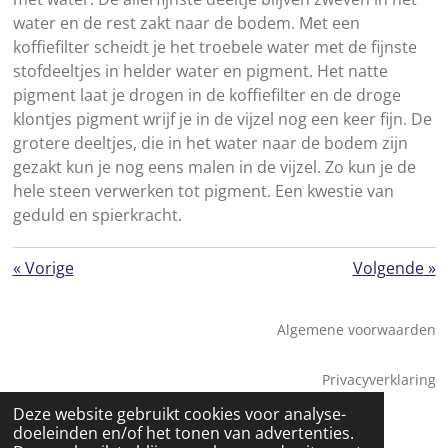
water en de rest zakt naar de bodem. Met een
koffiefilter scheidt je het troebele water met de fijnste
stofdeeltjes in helder water en pigment. Het natte
pigment laat je drogen in de koffiefilter en de droge
klontjes pigment wrijf je in de vijzel nog een keer fijn. De
grotere deeltjes, die in het water naar de bodem zijn
gezakt kun je nog eens malen in de vijzel. Zo kun je de
hele steen verwerken tot pigment. Een kwestie van
geduld en spierkracht.
«
Vorige
Volgende
»
Algemene voorwaarden
Privacyverklaring
© 2026 Saskia Tossaint Maastricht
Deze website gebruikt cookies voor analyse-
doeleinden en/of het tonen van advertenties.