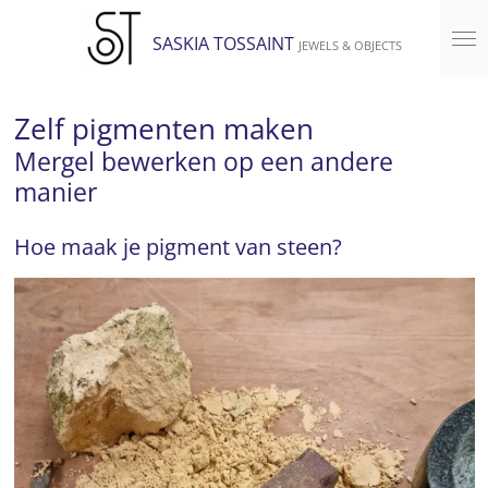
Ga
SASKIA TOSSAINT
JEWELS & OBJECTS
direct
naar
de
Zelf pigmenten maken
hoofdinhoud
Mergel bewerken op een andere
manier
Hoe maak je pigment van steen?