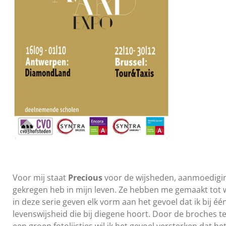
Voor mij staat
Precious
voor de wijsheden, aanmoediging
gekregen heb in mijn leven. Ze hebben me gemaakt tot wi
in deze serie geven elk vorm aan het gevoel dat ik bij é
levenswijsheid die bij diegene hoort. Door de broches t
een groep fotolijstjes wil ik het gevoel versterken dat h