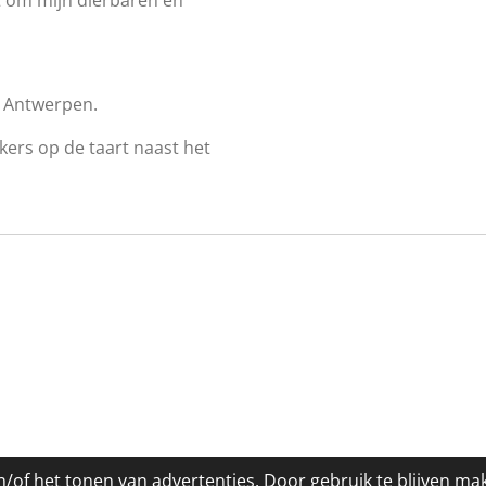
n Antwerpen.
kers op de taart naast het
/of het tonen van advertenties. Door gebruik te blijven ma