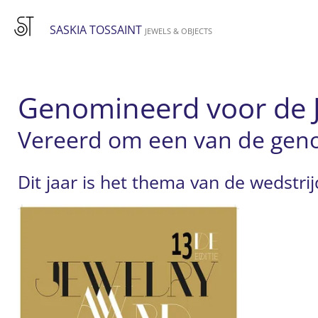
Ga
SASKIA TOSSAINT
direct
JEWELS & OBJECTS
naar
de
hoofdinhoud
Genomineerd voor de 
Vereerd om een van de geno
Dit jaar is het thema van de wedstri