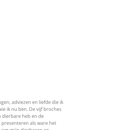
en, adviezen en liefde die ik
e ik nu ben. De vijf broches
én dierbare heb en de
e presenteren als ware het
et om mijn dierbaren en