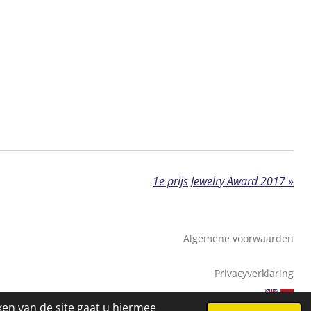
1e prijs Jewelry Award 2017
»
Algemene voorwaarden
Privacyverklaring
ken van de site gaat u hiermee