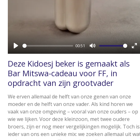
l
a
y
00:51
P
M
E
l
u
n
Deze Kidoesj beker is gemaakt als
a
t
t
Bar Mitswa-cadeau voor FF, in
y
e
e
opdracht van zijn grootvader
r
f
We erven allemaal de helft van onze genen van onze
u
moeder en de helft van onze vader. Als kind horen we
vaak van onze omgeving – vooral van onze ouders – op
l
wie we lijken. Voor deze kleinzoon, met twee oudere
l
broers, zijn er nog meer vergelijkingen mogelijk. Toch is
s
ieder van ons een unieke mix: we zoeken allemaal uit wa
c