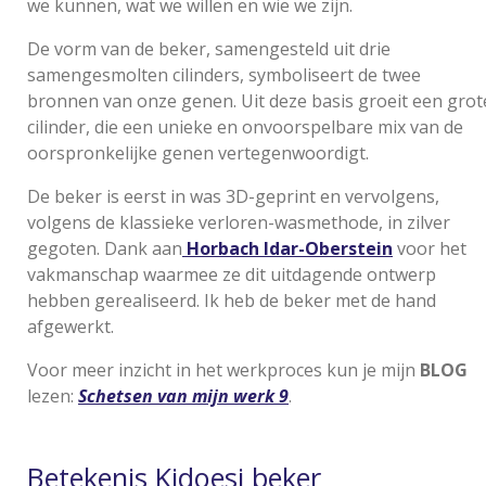
we kunnen, wat we willen en wie we zijn.
r
e
De vorm van de beker, samengesteld uit drie
samengesmolten cilinders, symboliseert de twee
e
bronnen van onze genen. Uit deze basis groeit een grot
n
cilinder, die een unieke en onvoorspelbare mix van de
oorspronkelijke genen vertegenwoordigt.
De beker is eerst in was 3D-geprint en vervolgens,
volgens de klassieke verloren-wasmethode, in zilver
gegoten. Dank aan
Horbach Idar-Oberstein
voor het
vakmanschap waarmee ze dit uitdagende ontwerp
hebben gerealiseerd. Ik heb de beker met de hand
afgewerkt.
Voor meer inzicht in het werkproces kun je mijn
BLOG
lezen:
Schetsen van mijn werk 9
.
Betekenis Kidoesj beker