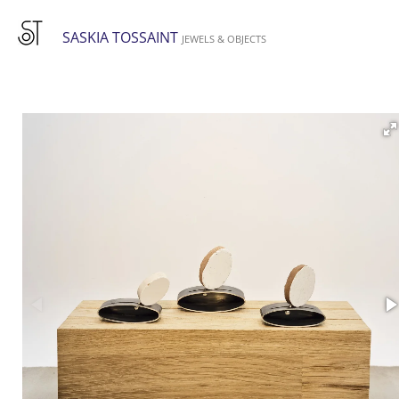
Ga
SASKIA TOSSAINT
direct
JEWELS & OBJECTS
naar
de
hoofdinhoud