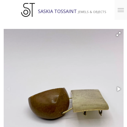
Ga
SASKIA TOSSAINT
JEWELS & OBJECTS
direct
naar
de
hoofdinhoud