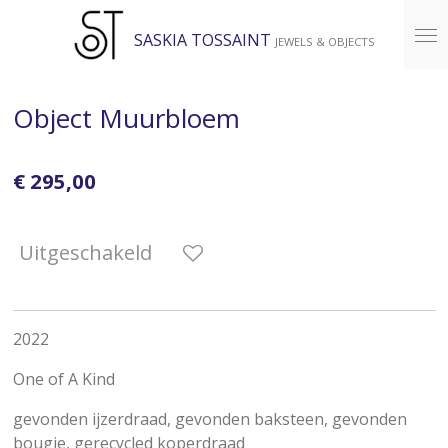
Ga
SASKIA TOSSAINT
JEWELS & OBJECTS
direct
naar
de
Object Muurbloem
hoofdinhoud
€ 295,00
Uitgeschakeld
2022
One of A Kind
gevonden ijzerdraad,
gevonden
baksteen,
gevonden
bougie,
gerecycled koperdraad