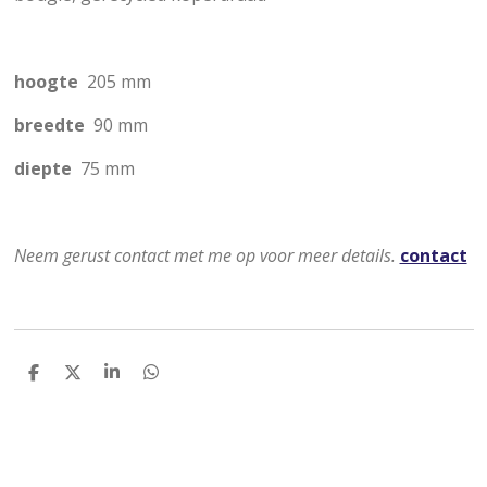
hoogte
205 mm
breedte
90 mm
diepte
75 mm
Neem gerust contact met me op voor meer details.
contact
D
D
S
D
e
e
h
e
l
e
a
l
e
l
r
e
n
e
n