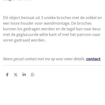
Dit object bestaat uit 3 unieke broches met de sokkel en
een losse houder voor wandmontage. De broches
kunnen los gedragen worden en de tegel kan naar keus
met de geglazuurde witte kant of met het patroon naar
voren gedraaid worden.
Neem gerust contact met me op voor meer details.
contact
D
D
S
D
e
e
h
e
l
e
a
l
e
l
r
e
n
e
n