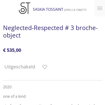
Ga
SASKIA TOSSAINT
JEWELS & OBJECTS
direct
naar
de
Neglected-Respected # 3 broche-
hoofdinhoud
object
€ 535,00
Uitgeschakeld
2020
one of a kind