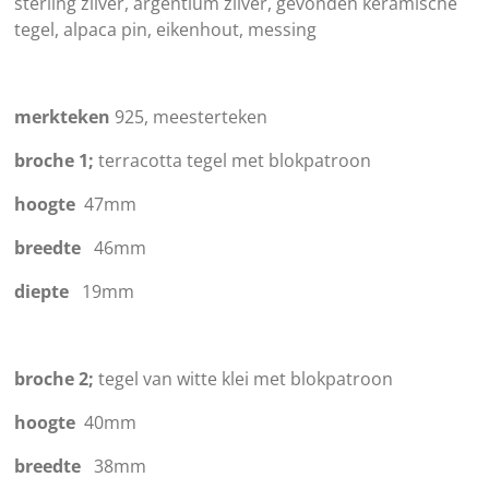
sterling zilver, argentium zilver, gevonden keramische
tegel, alpaca pin, eikenhout, messing
merkteken
925, meesterteken
broche 1;
terracotta tegel met blokpatroon
hoogte
47mm
breedte
46mm
diepte
19mm
broche 2;
tegel van witte klei met blokpatroon
hoogte
40mm
breedte
38mm