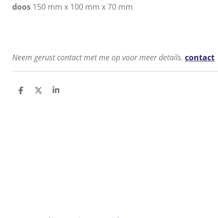
doos
150 mm x 100 mm x 70 mm
Neem gerust contact met me op voor meer details.
contact
D
D
S
e
e
h
l
e
a
e
l
r
n
e