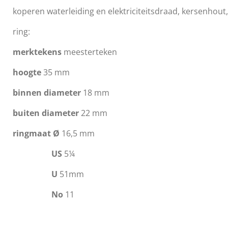
koperen waterleiding en elektriciteitsdraad, kersenhout,
ring:
merktekens
meesterteken
hoogte
35 mm
binnen diameter
18 mm
buiten diameter
22 mm
ringmaat
Ø
16,5 mm
US
5¼
U
51mm
No
11