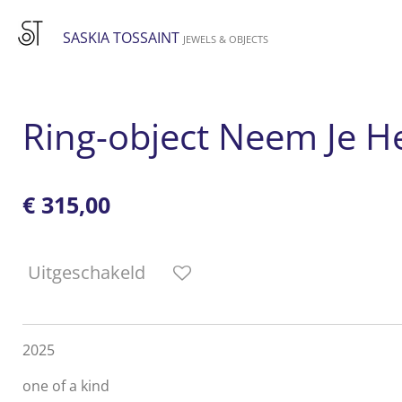
Ga
SASKIA TOSSAINT
direct
JEWELS & OBJECTS
naar
de
hoofdinhoud
Ring-object Neem Je H
€ 315,00
Uitgeschakeld
2025
one of a kind