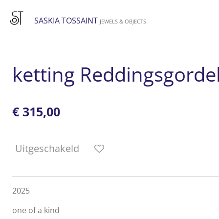
Ga
SASKIA TOSSAINT
direct
JEWELS & OBJECTS
naar
de
hoofdinhoud
ketting Reddingsgorde
€ 315,00
Uitgeschakeld
2025
one of a kind