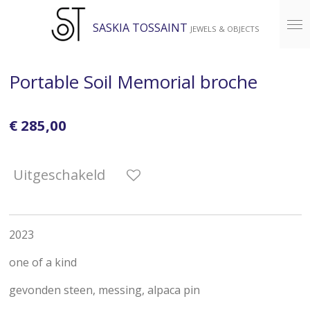
Ga
SASKIA TOSSAINT
JEWELS & OBJECTS
direct
naar
de
Portable Soil Memorial broche
hoofdinhoud
€ 285,00
Uitgeschakeld
2023
one of a kind
gevonden steen, messing, alpaca pin