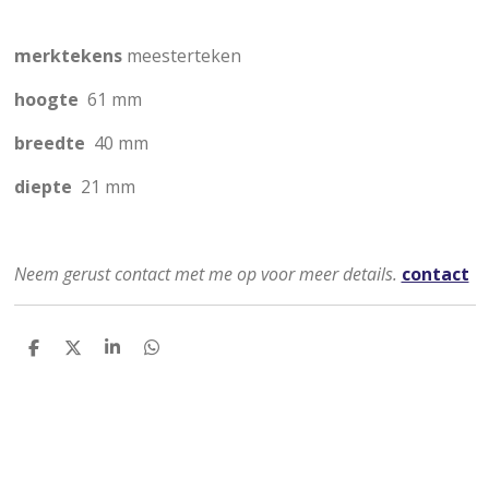
merktekens
meesterteken
hoogte
61 mm
breedte
40 mm
diepte
21 mm
Neem gerust contact met me op voor meer details.
contact
D
D
S
D
e
e
h
e
l
e
a
l
e
l
r
e
n
e
n