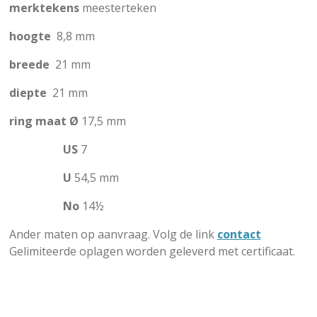
merktekens
meesterteken
hoogte
8,8 mm
breede
21 mm
diepte
21 mm
ring maat
Ø
17,5 mm
US
7
U
54,5 mm
No
14
½
Ander maten op aanvraag. Volg de link
contact
Gelimiteerde oplagen worden geleverd met certificaat.