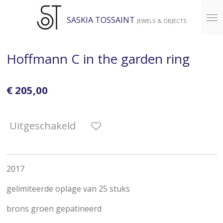
Ga
SASKIA TOSSAINT
JEWELS & OBJECTS
direct
naar
de
Hoffmann C in the garden ring
hoofdinhoud
€ 205,00
Uitgeschakeld
2017
gelimiteerde oplage van 25 stuks
brons groen gepatineerd