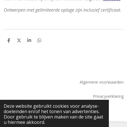
Ontwerpen met gelimiteerde oplage zijn inclusief certificaat.
D
D
S
D
e
e
h
e
l
e
a
l
e
l
r
e
n
e
n
Algemene voorwaarden
Privacyverklaring
© 2026 Saskia Tossaint Maastricht
Deze website gebruikt cookies voor analyse-
doeleinden en/of het tonen van advertenties.
Door gebruik te blijven maken van de site gaat
u hiermee akkoord.