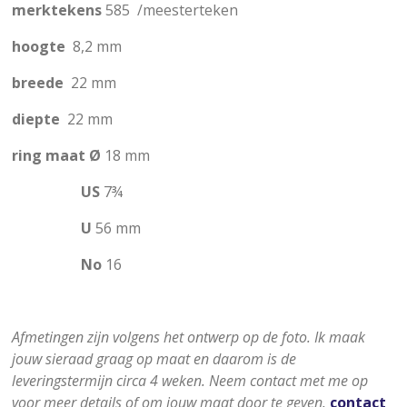
merktekens
585 /
meesterteken
hoogte
8,2 mm
breede
22 mm
diepte
22 mm
ring maat
Ø
18 mm
US
7
¾
U
56 mm
No
16
Afmetingen zijn volgens het ontwerp op de foto. Ik maak
jouw sieraad graag op maat en daarom is de
leveringstermijn circa 4 weken. Neem contact met me op
voor meer details of om jouw maat door te geven.
contact