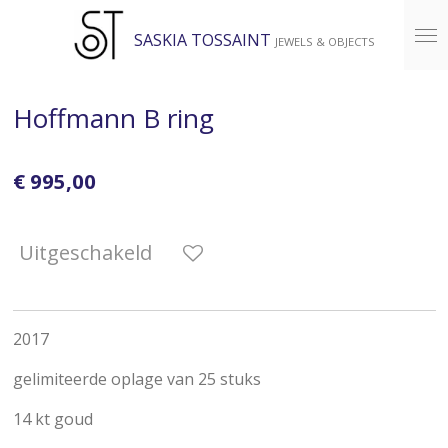
Ga
SASKIA TOSSAINT
JEWELS & OBJECTS
direct
naar
de
Hoffmann B ring
hoofdinhoud
€ 995,00
Uitgeschakeld
2017
gelimiteerde oplage van 25 stuks
14 kt goud