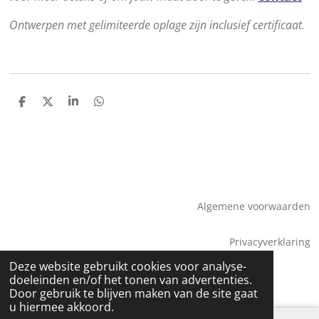
Ontwerpen met gelimiteerde oplage zijn inclusief certificaat.
D
D
S
D
e
e
h
e
l
e
a
l
e
l
r
e
n
e
n
Algemene voorwaarden
Privacyverklaring
© 2026 Saskia Tossaint Maastricht
Deze website gebruikt cookies voor analyse-
doeleinden en/of het tonen van advertenties.
Door gebruik te blijven maken van de site gaat
u hiermee akkoord.