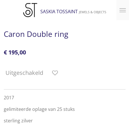
Ga
SASKIA TOSSAINT
JEWELS & OBJECTS
direct
naar
de
Caron Double ring
hoofdinhoud
€ 195,00
Uitgeschakeld
2017
gelimiteerde oplage van 25 stuks
sterling zilver