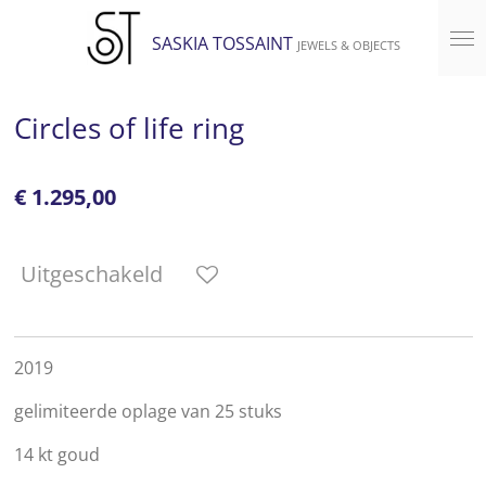
Ga
SASKIA TOSSAINT
JEWELS & OBJECTS
direct
naar
de
Circles of life ring
hoofdinhoud
€ 1.295,00
Uitgeschakeld
2019
gelimiteerde oplage van 25 stuks
14 kt goud