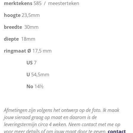
merktekens
585 / meesterteken
hoogte
23,5mm
breedte
30mm
diepte
18mm
ringmaat
Ø
17,5 mm
US
7
U
54,5mm
No
14
½
Afmetingen zijn volgens het ontwerp op de foto. Ik maak
jouw sieraad graag op maat en daarom is de
leveringstermijn circa 4 weken. Neem contact met me op
voor meer details of om jouw maat door te geven.
contact