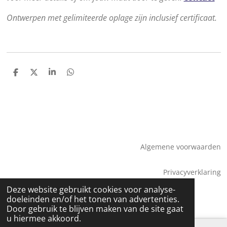
Ontwerpen met gelimiteerde oplage zijn inclusief certificaat.
D
D
S
D
e
e
h
e
l
e
a
l
e
l
r
e
n
e
n
Algemene voorwaarden
Privacyverklaring
© 2026 Saskia Tossaint Maastricht
Deze website gebruikt cookies voor analyse-
doeleinden en/of het tonen van advertenties.
Door gebruik te blijven maken van de site gaat
u hiermee akkoord.