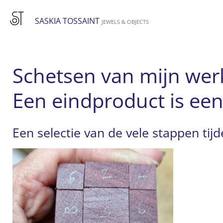
Ga
SASKIA TOSSAINT
direct
JEWELS & OBJECTS
naar
de
hoofdinhoud
Schetsen van mijn wer
Een eindproduct is ee
Een selectie van de vele stappen ti