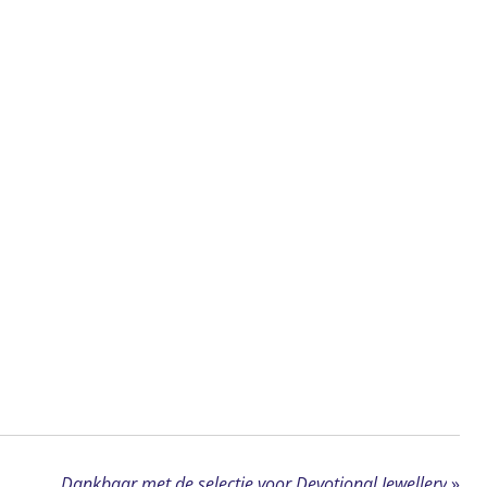
Dankbaar met de selectie voor Devotional Jewellery
»