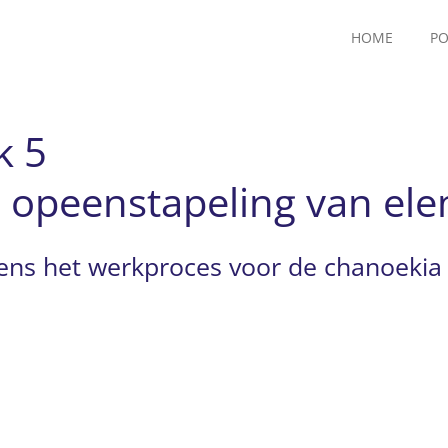
HOME
PO
k 5
n opeenstapeling van el
jdens het werkproces voor de chanoekia