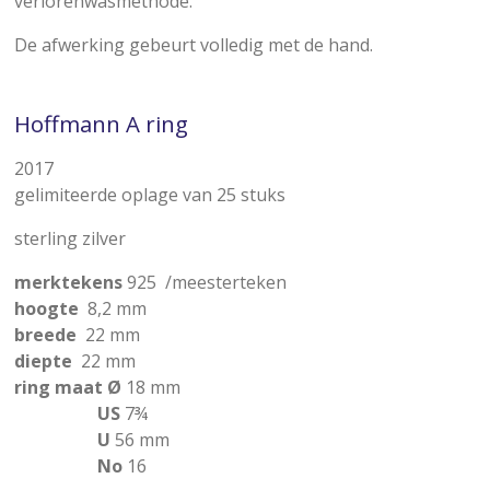
verlorenwasmethode.
De afwerking gebeurt volledig met de hand.
Hoffmann A ring
2017
gelimiteerde oplage van 25 stuks
sterling zilver
merktekens
925 /
meesterteken
hoogte
8,2 mm
breede
22 mm
diepte
22 mm
ring maat
Ø
18 mm
US
7
¾
U
56 mm
No
16