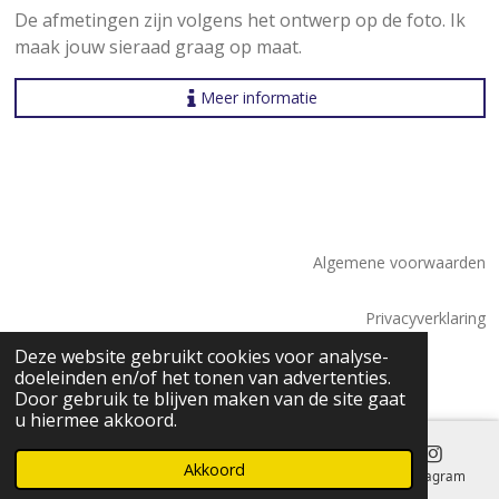
De afmetingen zijn volgens het ontwerp op de foto. Ik
maak jouw sieraad graag op maat.
Meer informatie
Algemene voorwaarden
Privacyverklaring
© 2026 Saskia Tossaint Maastricht
Deze website gebruikt cookies voor analyse-
doeleinden en/of het tonen van advertenties.
Door gebruik te blijven maken van de site gaat
u hiermee akkoord.
Akkoord
E-mailadres
Telefoonnummer
Kaart
Instagram