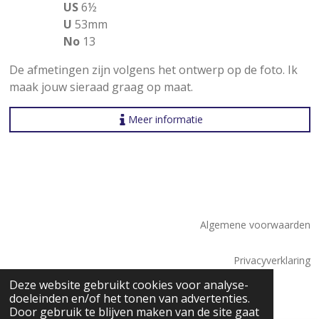
US
6
½
U
53mm
No
13
De afmetingen zijn volgens het ontwerp op de foto. Ik
maak jouw sieraad graag op maat.
Meer informatie
Algemene voorwaarden
Privacyverklaring
© 2026 Saskia Tossaint Maastricht
Deze website gebruikt cookies voor analyse-
doeleinden en/of het tonen van advertenties.
Door gebruik te blijven maken van de site gaat