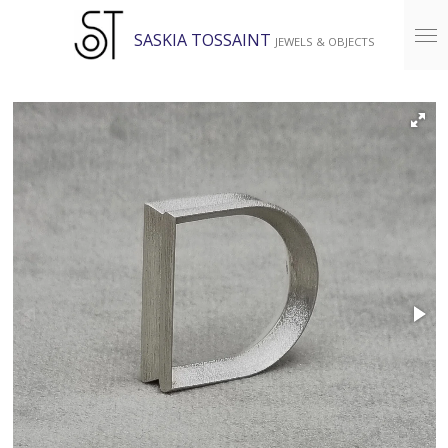
Ga
SASKIA TOSSAINT
JEWELS & OBJECTS
direct
naar
de
hoofdinhoud