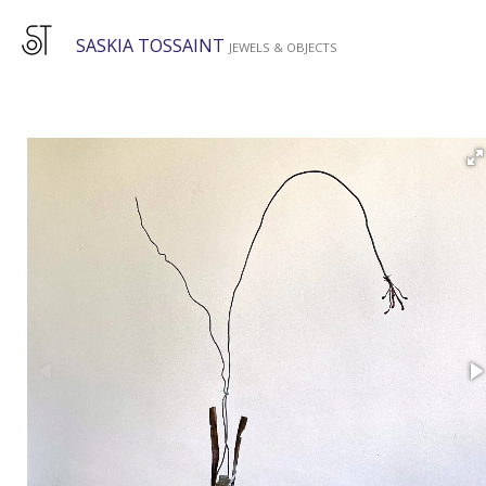
Ga
SASKIA TOSSAINT
direct
JEWELS & OBJECTS
naar
de
hoofdinhoud