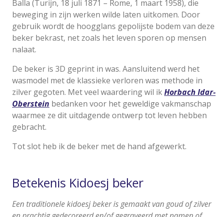
Balla (Turijn, 18 juli 1871 – Rome, 1 maart 1958), die
beweging in zijn werken wilde laten uitkomen. Door
gebruik wordt de hoogglans gepolijste bodem van deze
beker bekrast, net zoals het leven sporen op mensen
nalaat.
De beker is 3D geprint in was. Aansluitend werd het
wasmodel met de klassieke verloren was methode in
zilver gegoten. Met veel waardering wil ik
Horbach Idar-
Oberstein
bedanken voor het geweldige vakmanschap
waarmee ze dit uitdagende ontwerp tot leven hebben
gebracht.
Tot slot heb ik de beker met de hand afgewerkt.
Betekenis Kidoesj beker
Een traditionele kidoesj beker is gemaakt van goud of zilver
en prachtig gedecoreerd en/of gegraveerd met namen of