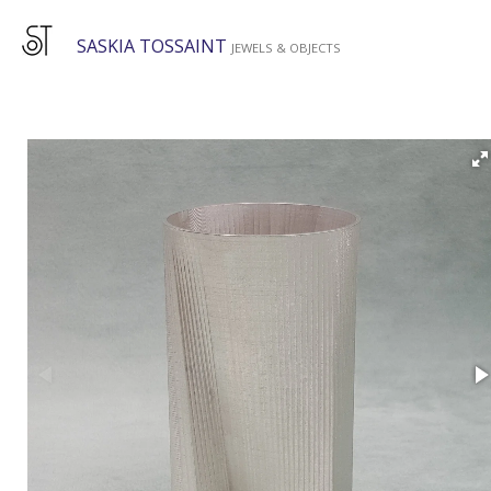
Ga
SASKIA TOSSAINT
direct
JEWELS & OBJECTS
naar
de
hoofdinhoud