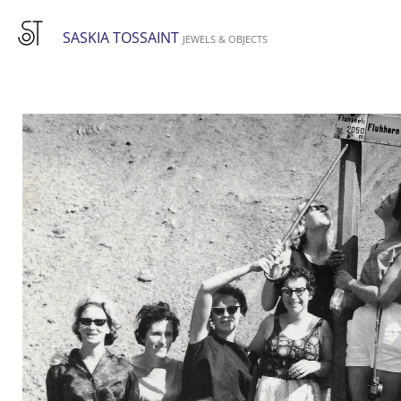
Ga
SASKIA TOSSAINT
direct
JEWELS & OBJECTS
naar
de
hoofdinhoud