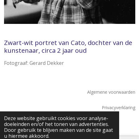
Zwart-wit portret van Cato, dochter van de
kunstenaar, circa 2 jaar oud
Fotograaf: Gerard Dekker
Algemene voorwaarden
Privacyverklaring
© 2026 Saskia Tossaint Maastricht
Deze website gebruikt cookies voor analyse-
doeleinden en/of het tonen van advertenties.
Door gebruik te blijven maken van de site gaat
u hiermee akkoord.