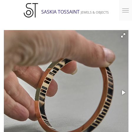
Ga
SASKIA TOSSAINT
JEWELS & OBJECTS
direct
naar
de
hoofdinhoud