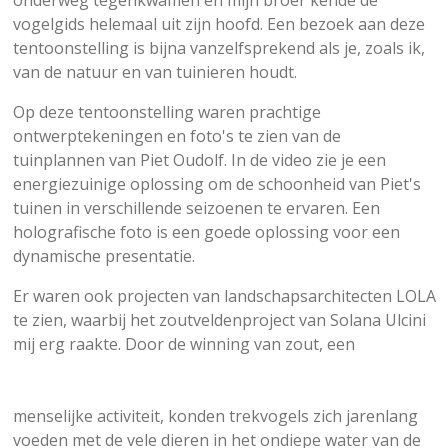
onderweg tegenkwamen en mijn broer kende de
f
vogelgids helemaal uit zijn hoofd. Een bezoek aan deze
u
tentoonstelling is bijna vanzelfsprekend als je, zoals ik,
l
van de natuur en van tuinieren houdt.
l
Op deze tentoonstelling waren prachtige
s
ontwerptekeningen en foto's te zien van de
c
tuinplannen van Piet Oudolf. In de video zie je een
r
energiezuinige oplossing om de schoonheid van Piet's
e
tuinen in verschillende seizoenen te ervaren. Een
e
holografische foto is een goede oplossing voor een
n
dynamische presentatie.
Er waren ook projecten van landschapsarchitecten LOLA
te zien, waarbij het zoutveldenproject van Solana Ulcini
mij erg raakte. Door de winning van zout, een
menselijke activiteit, konden trekvogels zich jarenlang
voeden met de vele dieren in het ondiepe water van de