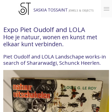
Ga
SASKIA TOSSAINT
JEWELS & OBJECTS
direct
naar
de
Expo Piet Oudolf and LOLA
hoofdinhoud
Hoe je natuur, wonen en kunst met
elkaar kunt verbinden.
Piet Oudolf and LOLA Landschape works-in
search of Shararwadgi, Schunck Heerlen.